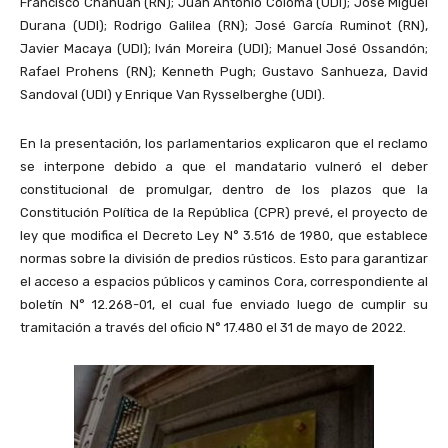
Francisco Chahuán (RN); Juan Antonio Coloma (UDI); José Miguel
Durana (UDI); Rodrigo Galilea (RN); José García Ruminot (RN),
Javier Macaya (UDI); Iván Moreira (UDI); Manuel José Ossandón;
Rafael Prohens (RN); Kenneth Pugh; Gustavo Sanhueza, David
Sandoval (UDI) y Enrique Van Rysselberghe (UDI).
En la presentación, los parlamentarios explicaron que el reclamo
se interpone debido a que el mandatario vulneró el deber
constitucional de promulgar, dentro de los plazos que la
Constitución Política de la República (CPR) prevé, el proyecto de
ley que modifica el Decreto Ley N° 3.516 de 1980, que establece
normas sobre la división de predios rústicos. Esto para garantizar
el acceso a espacios públicos y caminos Cora, correspondiente al
boletín N° 12.268-01, el cual fue enviado luego de cumplir su
tramitación a través del oficio N° 17.480 el 31 de mayo de 2022.