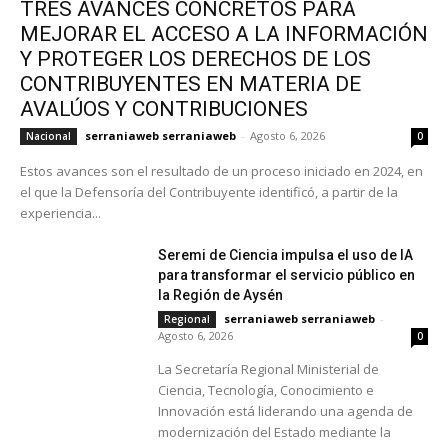
TRES AVANCES CONCRETOS PARA
MEJORAR EL ACCESO A LA INFORMACIÓN
Y PROTEGER LOS DERECHOS DE LOS
CONTRIBUYENTES EN MATERIA DE
AVALÚOS Y CONTRIBUCIONES
serraniaweb serraniaweb
-
Agosto 6, 2026
Nacional
0
Estos avances son el resultado de un proceso iniciado en 2024, en
el que la Defensoría del Contribuyente identificó, a partir de la
experiencia...
Seremi de Ciencia impulsa el uso de IA
para transformar el servicio público en
la Región de Aysén
serraniaweb serraniaweb
-
Regional
Agosto 6, 2026
0
La Secretaría Regional Ministerial de
Ciencia, Tecnología, Conocimiento e
Innovación está liderando una agenda de
modernización del Estado mediante la