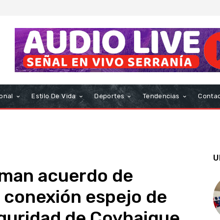
onal
Estilo De Vida
Deportes
Tendencias
Conta
U
irman acuerdo de
 conexión espejo de
eguridad de Coyhaique