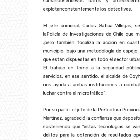
sumándosenuevos datos y antecedentes
explotanconstantemente los detectives.
El jefe comunal, Carlos Gatica Villegas,
laPolicía de Investigaciones de Chile que m
,pero también focaliza la acción en cuant
municipio, bajo una metodología de espejo,
que están dispuestas en todo el sector urba
El trabajo en torno a la seguridad públi
servicios, en ese sentido, el alcalde de C
nos ayuda a ambas instituciones a combati
luchar contra el microtráfico”.
Por su parte, el jefe de la Prefectura Provin
Martínez, agradeció la confianza que deposita
sosteniendo que “estas tecnologías se van 
delitos para la obtención de resultados oper