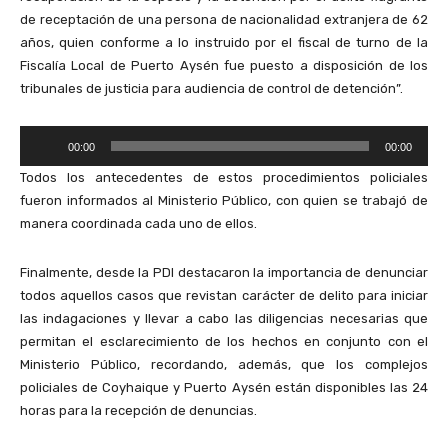
o
de receptación de una persona de nacionalidad extranjera de 62
r
años, quien conforme a lo instruido por el fiscal de turno de la
d
Fiscalía Local de Puerto Aysén fue puesto a disposición de los
e
tribunales de justicia para audiencia de control de detención”.
A
u
R
d
00:00
00:00
e
i
Todos los antecedentes de estos procedimientos policiales
p
o
fueron informados al Ministerio Público, con quien se trabajó de
r
manera coordinada cada uno de ellos.
o
d
Finalmente, desde la PDI destacaron la importancia de denunciar
u
todos aquellos casos que revistan carácter de delito para iniciar
c
las indagaciones y llevar a cabo las diligencias necesarias que
t
permitan el esclarecimiento de los hechos en conjunto con el
o
Ministerio Público, recordando, además, que los complejos
r
policiales de Coyhaique y Puerto Aysén están disponibles las 24
d
horas para la recepción de denuncias.
e
A