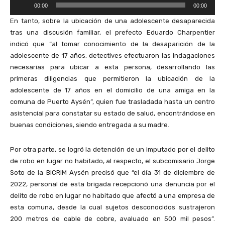
R
00:00
00:00
e
En tanto, sobre la ubicación de una adolescente desaparecida
p
tras una discusión familiar, el prefecto Eduardo Charpentier
r
indicó que “al tomar conocimiento de la desaparición de la
o
adolescente de 17 años, detectives efectuaron las indagaciones
d
necesarias para ubicar a esta persona, desarrollando las
u
primeras diligencias que permitieron la ubicación de la
c
adolescente de 17 años en el domicilio de una amiga en la
t
comuna de Puerto Aysén”, quien fue trasladada hasta un centro
o
asistencial para constatar su estado de salud, encontrándose en
r
buenas condiciones, siendo entregada a su madre.
d
e
Por otra parte, se logró la detención de un imputado por el delito
A
de robo en lugar no habitado, al respecto, el subcomisario Jorge
u
Soto de la BICRIM Aysén precisó que “el día 31 de diciembre de
d
2022, personal de esta brigada recepcionó una denuncia por el
i
delito de robo en lugar no habitado que afectó a una empresa de
o
esta comuna, desde la cual sujetos desconocidos sustrajeron
200 metros de cable de cobre, avaluado en 500 mil pesos”.