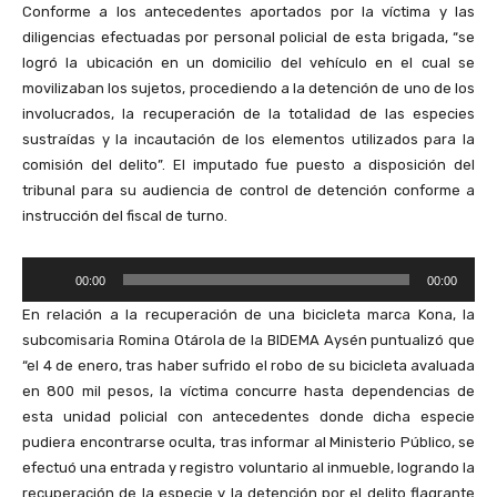
Conforme a los antecedentes aportados por la víctima y las
diligencias efectuadas por personal policial de esta brigada, “se
logró la ubicación en un domicilio del vehículo en el cual se
movilizaban los sujetos, procediendo a la detención de uno de los
involucrados, la recuperación de la totalidad de las especies
sustraídas y la incautación de los elementos utilizados para la
comisión del delito”. El imputado fue puesto a disposición del
tribunal para su audiencia de control de detención conforme a
instrucción del fiscal de turno.
R
00:00
00:00
e
En relación a la recuperación de una bicicleta marca Kona, la
p
subcomisaria Romina Otárola de la BIDEMA Aysén puntualizó que
r
“el 4 de enero, tras haber sufrido el robo de su bicicleta avaluada
o
en 800 mil pesos, la víctima concurre hasta dependencias de
d
esta unidad policial con antecedentes donde dicha especie
u
pudiera encontrarse oculta, tras informar al Ministerio Público, se
c
efectuó una entrada y registro voluntario al inmueble, logrando la
t
recuperación de la especie y la detención por el delito flagrante