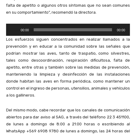
falta de apetito o algunos otros síntomas que no sean comunes
o
en su comportamiento”, recomendó la directora.
R
00:00
00:00
e
Los esfuerzos siguen concentrados en realizar llamados a la
p
prevención y en educar a la comunidad sobre las señales que
r
podrían mostrar las aves, tanto de traspatio, como silvestres,
o
tales como descoordinación, respiración dificultosa, falta de
d
apetito, entre otras y también sobre las medidas de prevención,
u
manteniendo la limpieza y desinfección de las instalaciones
c
donde habitan las aves en forma periódica, como mantener un
t
control en el ingreso de personas, utensilios, animales y vehículos
o
a los gallineros.
r
d
Del mismo modo, cabe recordar que los canales de comunicación
e
abiertos para dar aviso al SAG, a través del teléfono 22 3 451100,
A
de lunes a domingo de 8:00 a 21:00 horas o escribiendo al
u
WhatsApp +569 6908 9780 de lunes a domingo, las 24 horas del
d