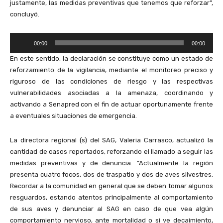
justamente, las medidas preventivas que tenemos que reforzar”,
concluyó.
R
00:00
00:00
e
En este sentido, la declaración se constituye como un estado de
p
reforzamiento de la vigilancia, mediante el monitoreo preciso y
r
riguroso de las condiciones de riesgo y las respectivas
o
vulnerabilidades asociadas a la amenaza, coordinando y
d
activando a Senapred con el fin de actuar oportunamente frente
u
a eventuales situaciones de emergencia.
c
t
La directora regional (s) del SAG, Valeria Carrasco, actualizó la
o
cantidad de casos reportados, reforzando el llamado a seguir las
r
medidas preventivas y de denuncia. “Actualmente la región
d
presenta cuatro focos, dos de traspatio y dos de aves silvestres.
e
Recordar a la comunidad en general que se deben tomar algunos
A
resguardos, estando atentos principalmente al comportamiento
u
de sus aves y denunciar al SAG en caso de que vea algún
d
comportamiento nervioso, ante mortalidad o si ve decaimiento,
i