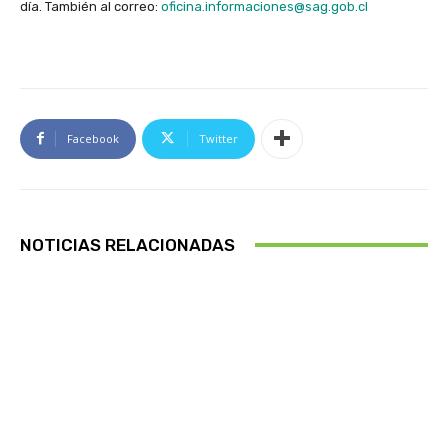
día. También al correo:
oficina.informaciones@sag.gob.cl
i
o
Facebook
Twitter
NOTICIAS RELACIONADAS