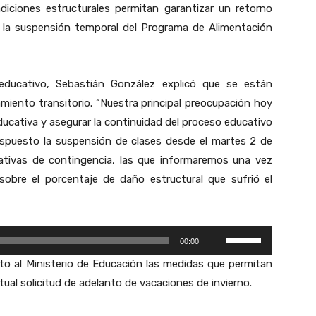
diciones estructurales permitan garantizar un retorno
l
n la suspensión temporal del Programa de Alimentación
a
s
t
educativo, Sebastián González explicó que se están
e
miento transitorio. “Nuestra principal preocupación hoy
c
ducativa y asegurar la continuidad del proceso educativo
l
ispuesto la suspensión de clases desde el martes 2 de
a
nativas de contingencia, las que informaremos una vez
s
sobre el porcentaje de daño estructural que sufrió el
d
e
F
U
00:00
l
t
unto al Ministerio de Educación las medidas que permitan
e
i
tual solicitud de adelanto de vacaciones de invierno.
c
l
h
i