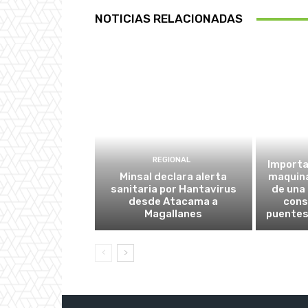
r
NOTICIAS RELACIONADAS
d
e
A
u
d
i
o
REGIONAL
Importa
Minsal declara alerta
maquina
sanitaria por Hantavirus
de una
desde Atacama a
cons
Magallanes
puentes