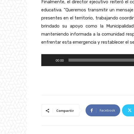
Finalmente, el director ejecutivo reiteró el
d
educativa. “Queremos transmitir un mensaje 
u
presentes en el territorio, trabajando coord
c
brindado su apoyo como la Municipalida
t
manteniendo informada a la comunidad resp
o
enfrentar esta emergencia y restablecer el se
r
d
R
00:00
e
e
A
p
u
r
d
o
i
d
o
u
Facebook
Compartir
c
t
o