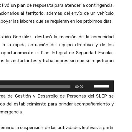
ctivó un plan de respuesta para atender la contingencia,
ionarios al territorio, además del envío de un vehículo
poyar las labores que se requieran en los próximos días.
astián González, destacó la reacción de la comunidad
s a la rápida actuación del equipo directivo y de los
ó oportunamente el Plan Integral de Seguridad Escolar,
s los estudiantes y trabajadores sin que se registraran
U
00:00
t
área de Gestión y Desarrollo de Personas del SLEP se
i
ios del establecimiento para brindar acompañamiento y
l
 emergencia.
i
z
erminó la suspensión de las actividades lectivas a partir
a