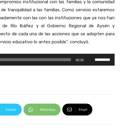
 compromiso institucional con las familias y la comunidad
a
z
de tranquilidad a las familias. Como servicio estaremos
s
a
inadamente con las con las instituciones que ya nos han
A
l
d de Río Ibáñez y el Gobierno Regional de Aysén y
r
a
ecto de cada una de las acciones que se adopten para
r
s
rvicio educativo lo antes posible”, concluyó.
i
t
b
e
U
a
00:00
c
t
/
l
i
A
a
l
b
s
i
a
d
z
j
e
a
o
Twitter
WhatsApp
Email
F
l
p
l
a
a
e
s
r