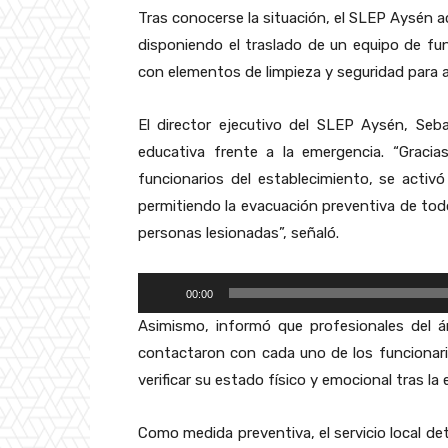
Tras conocerse la situación, el SLEP Aysén a
disponiendo el traslado de un equipo de func
con elementos de limpieza y seguridad para a
El director ejecutivo del SLEP Aysén, Seb
educativa frente a la emergencia. “Gracia
funcionarios del establecimiento, se activ
permitiendo la evacuación preventiva de todo
personas lesionadas”, señaló.
R
00:00
e
Asimismo, informó que profesionales del 
p
contactaron con cada uno de los funcionar
r
verificar su estado físico y emocional tras la
o
d
Como medida preventiva, el servicio local det
u