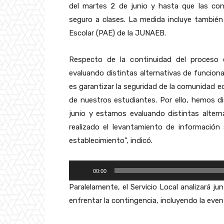
del martes 2 de junio y hasta que las con
c
seguro a clases. La medida incluye tambié
t
Escolar (PAE) de la JUNAEB.
o
r
Respecto de la continuidad del proceso 
d
evaluando distintas alternativas de funciona
e
es garantizar la seguridad de la comunidad e
A
de nuestros estudiantes. Por ello, hemos d
u
junio y estamos evaluando distintas alter
d
realizado el levantamiento de información 
i
establecimiento”, indicó.
o
R
00:00
e
Paralelamente, el Servicio Local analizará j
p
enfrentar la contingencia, incluyendo la even
r
o