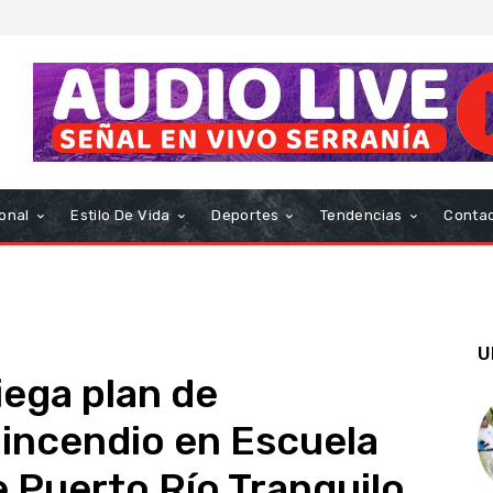
onal
Estilo De Vida
Deportes
Tendencias
Conta
U
ega plan de
 incendio en Escuela
e Puerto Río Tranquilo