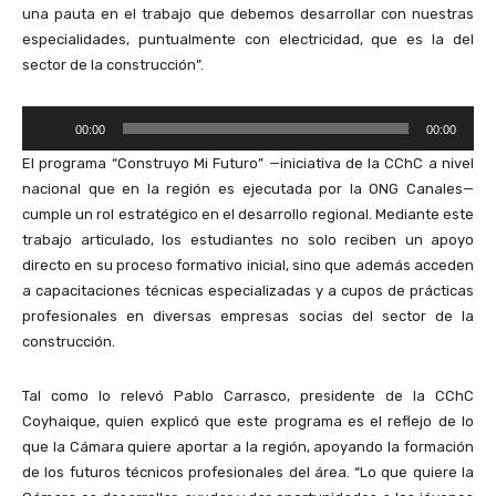
una pauta en el trabajo que debemos desarrollar con nuestras
especialidades, puntualmente con electricidad, que es la del
sector de la construcción”.
R
00:00
00:00
e
El programa “Construyo Mi Futuro” —iniciativa de la CChC a nivel
p
nacional que en la región es ejecutada por la ONG Canales—
r
cumple un rol estratégico en el desarrollo regional. Mediante este
o
trabajo articulado, los estudiantes no solo reciben un apoyo
d
directo en su proceso formativo inicial, sino que además acceden
u
a capacitaciones técnicas especializadas y a cupos de prácticas
c
profesionales en diversas empresas socias del sector de la
t
construcción.
o
r
Tal como lo relevó Pablo Carrasco, presidente de la CChC
d
Coyhaique, quien explicó que este programa es el reflejo de lo
e
que la Cámara quiere aportar a la región, apoyando la formación
A
de los futuros técnicos profesionales del área. “Lo que quiere la
u