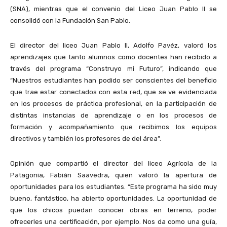
(SNA), mientras que el convenio del Liceo Juan Pablo II se
o
consolidó con la Fundación San Pablo.
d
u
El director del liceo Juan Pablo II, Adolfo Pavéz, valoró los
c
aprendizajes que tanto alumnos como docentes han recibido a
t
través del programa “Construyo mi Futuro”, indicando que
o
“Nuestros estudiantes han podido ser conscientes del beneficio
r
que trae estar conectados con esta red, que se ve evidenciada
d
en los procesos de práctica profesional, en la participación de
e
distintas instancias de aprendizaje o en los procesos de
A
formación y acompañamiento que recibimos los equipos
u
directivos y también los profesores de del área”.
d
i
o
Opinión que compartió el director del liceo Agrícola de la
Patagonia, Fabián Saavedra, quien valoró la apertura de
oportunidades para los estudiantes. “Este programa ha sido muy
bueno, fantástico, ha abierto oportunidades. La oportunidad de
que los chicos puedan conocer obras en terreno, poder
ofrecerles una certificación, por ejemplo. Nos da como una guía,