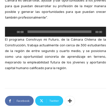
Cámara es desarrollar, ayudar y dar oportunidades a los jóvenes
d
para que puedan desarrollar su profesión de la mejor manera
i
posible y generar las oportunidades para que puedan crecer
o
también profesionalmente”.
R
00:00
00:00
e
El programa Construyo mi Futuro, de la Cámara Chilena de la
p
Construcción, trabaja actualmente con cerca de 300 estudiantes
r
de la región de entre segundo y cuarto medio, y se posiciona
o
como una oportunidad concreta de aprendizaje en terreno,
d
mejorando la empleabilidad futura de los jóvenes y aportando
u
capital humano calificado para la región.
c
t
o
r
d
e
Facebook
Twitter
A
u