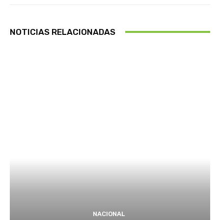
d
i
o
NOTICIAS RELACIONADAS
NACIONAL