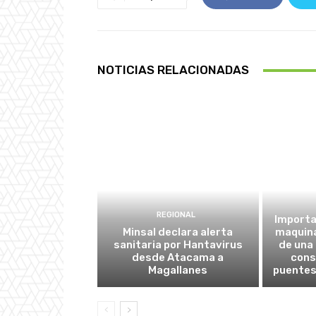
NOTICIAS RELACIONADAS
REGIONAL
Importa
Minsal declara alerta
maquina
sanitaria por Hantavirus
de una
desde Atacama a
cons
Magallanes
puentes