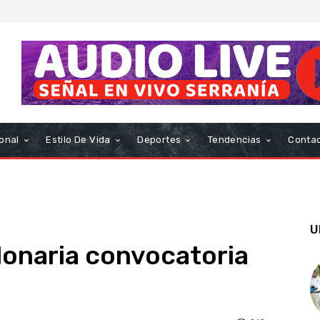
onal
Estilo De Vida
Deportes
Tendencias
Conta
U
lonaria convocatoria