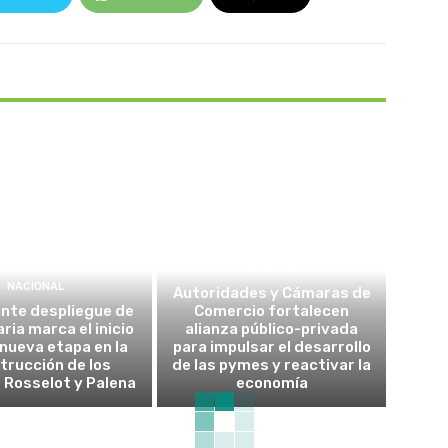
REGIONAL
NACIONAL
Autoridades y Cámaras de
nte despliegue de
Comercio fortalecen
ria marca el inicio
alianza público-privada
 nueva etapa en la
para impulsar el desarrollo
trucción de los
de las pymes y reactivar la
 Rosselot y Palena
economía